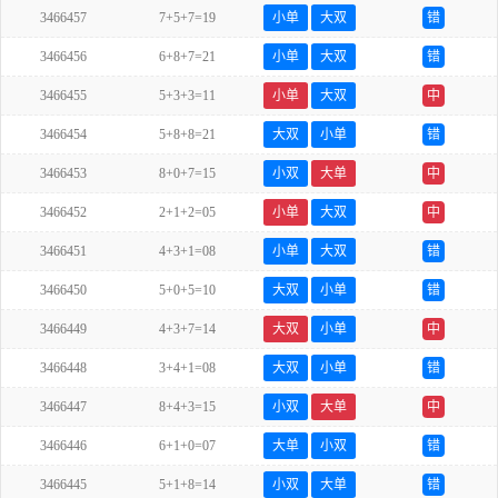
3466457
7+5+7=19
小单
大双
错
3466456
6+8+7=21
小单
大双
错
3466455
5+3+3=11
小单
大双
中
3466454
5+8+8=21
大双
小单
错
3466453
8+0+7=15
小双
大单
中
3466452
2+1+2=05
小单
大双
中
3466451
4+3+1=08
小单
大双
错
3466450
5+0+5=10
大双
小单
错
3466449
4+3+7=14
大双
小单
中
3466448
3+4+1=08
大双
小单
错
3466447
8+4+3=15
小双
大单
中
3466446
6+1+0=07
大单
小双
错
3466445
5+1+8=14
小双
大单
错