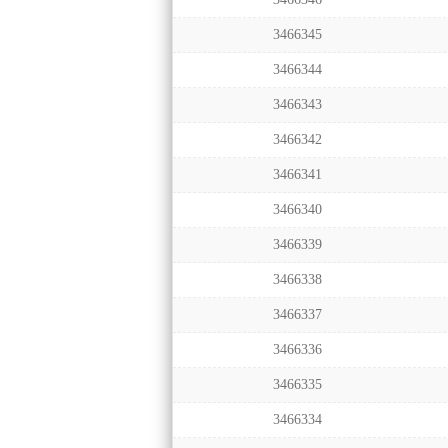
3466345
3466344
3466343
3466342
3466341
3466340
3466339
3466338
3466337
3466336
3466335
3466334