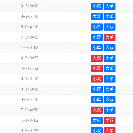
9+3+8=20
小双
大单
3+2+5=10
大双
小单
6+0+4=10
小单
大双
7+3+9=19
小双
大单
1+7+0=08
小单
大双
4+9+9=22
大双
小单
4+7+1=12
小双
大单
0+1+9=10
小双
大单
9+1+6=16
小双
大单
3+3+4=10
小单
大双
7+9+4=20
大双
小单
1+1+0=02
大单
小双
9+5+9=23
小双
大单