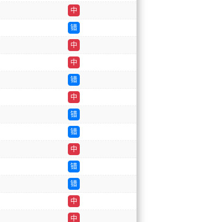
中
错
中
中
错
中
错
错
中
错
错
中
中