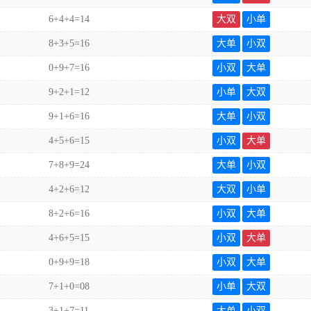
6+4+4=14
大双
小单
8+3+5=16
大单
小双
0+9+7=16
小双
大单
9+2+1=12
小单
大双
9+1+6=16
大单
小双
4+5+6=15
小双
大单
7+8+9=24
大单
小双
4+2+6=12
大双
小单
8+2+6=16
小双
大单
4+6+5=15
小双
大单
0+9+9=18
小双
大单
7+1+0=08
小单
大双
3+1+7=11
大单
小双