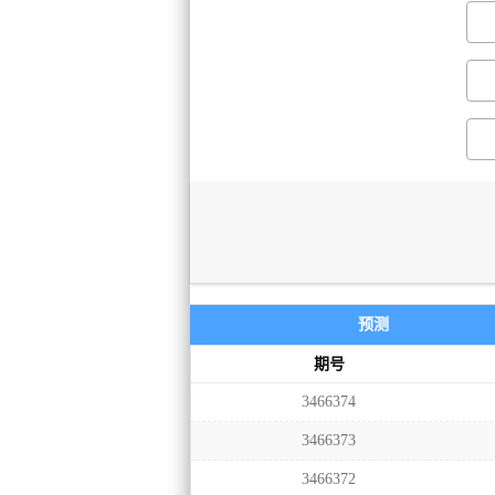
预测
期号
3466374
3466373
3466372