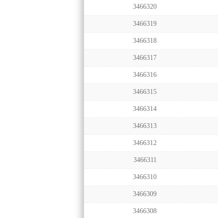
3466320
3466319
3466318
3466317
3466316
3466315
3466314
3466313
3466312
3466311
3466310
3466309
3466308