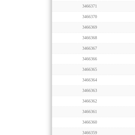
3466371
3466370
3466369
3466368
3466367
3466366
3466365
3466364
3466363
3466362
3466361
3466360
3466359