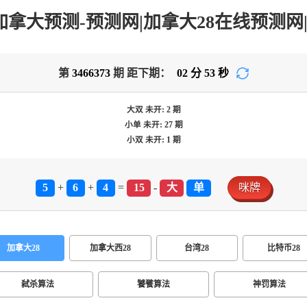
第
3466373
期 距下期：
02
分
53
秒
大双
未开:
2
期
小单
未开:
27
期
小双
未开:
1
期
5
+
6
+
4
=
15
-
大
单
咪牌
加拿大28
加拿大西28
台湾28
比特币28
弑杀算法
饕餮算法
神罚算法