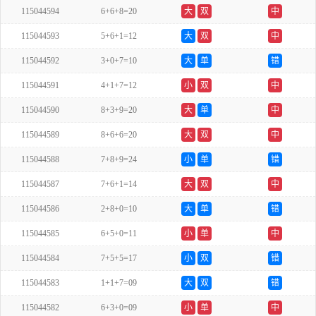
115044594
6+6+8=20
大
双
中
115044593
5+6+1=12
大
双
中
115044592
3+0+7=10
大
单
错
115044591
4+1+7=12
小
双
中
115044590
8+3+9=20
大
单
中
115044589
8+6+6=20
大
双
中
115044588
7+8+9=24
小
单
错
115044587
7+6+1=14
大
双
中
115044586
2+8+0=10
大
单
错
115044585
6+5+0=11
小
单
中
115044584
7+5+5=17
小
双
错
115044583
1+1+7=09
大
双
错
115044582
6+3+0=09
小
单
中