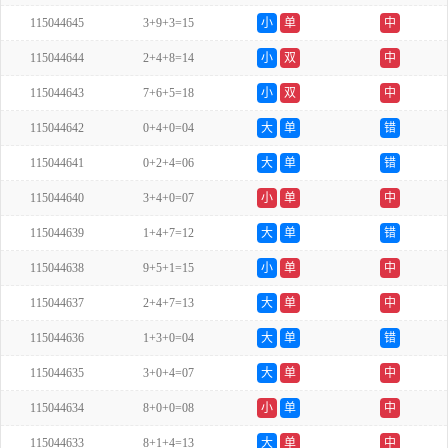
115044645
3+9+3=15
小
单
中
115044644
2+4+8=14
小
双
中
115044643
7+6+5=18
小
双
中
115044642
0+4+0=04
大
单
错
115044641
0+2+4=06
大
单
错
115044640
3+4+0=07
小
单
中
115044639
1+4+7=12
大
单
错
115044638
9+5+1=15
小
单
中
115044637
2+4+7=13
大
单
中
115044636
1+3+0=04
大
单
错
115044635
3+0+4=07
大
单
中
115044634
8+0+0=08
小
单
中
115044633
8+1+4=13
大
单
中