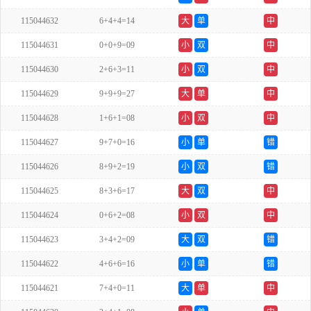
115044632
6+4+4=14
大
单
中
115044631
0+0+9=09
小
双
中
115044630
2+6+3=11
小
双
中
115044629
9+9+9=27
大
单
中
115044628
1+6+1=08
小
双
中
115044627
9+7+0=16
小
单
错
115044626
8+9+2=19
小
双
错
115044625
8+3+6=17
大
双
中
115044624
0+6+2=08
小
双
中
115044623
3+4+2=09
大
双
错
115044622
4+6+6=16
小
单
错
115044621
7+4+0=11
大
单
中