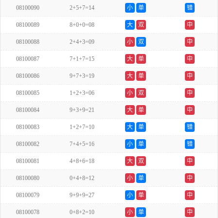
08100090
2+5+7=14
小
单
错
08100089
8+0+0=08
大
双
中
08100088
2+4+3=09
小
双
中
08100087
7+1+7=15
大
单
中
08100086
9+7+3=19
大
单
中
08100085
1+2+3=06
小
双
中
08100084
9+3+9=21
大
单
中
08100083
1+2+7=10
大
单
错
08100082
7+4+5=16
小
单
错
08100081
4+8+6=18
大
双
中
08100080
0+4+8=12
小
单
中
08100079
9+9+9=27
小
单
中
08100078
0+8+2=10
小
单
中