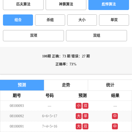
匹夫算法
神算算法
彪悍算法
组合
杀组
大小
单双
双项
双组
100期 正确：73 期 错误：27 期
正确率：73%
预测
走势
统计
期号
号码
预测
结果
08100093
---
小
双
---
08100092
6+6+5=17
大
单
中
08100091
7+4+5=16
大
双
中