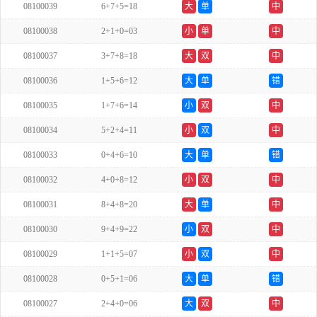
08100039
6+7+5=18
大
单
中
08100038
2+1+0=03
小
单
中
08100037
3+7+8=18
大
双
中
08100036
1+5+6=12
大
单
错
08100035
1+7+6=14
小
双
中
08100034
5+2+4=11
小
双
中
08100033
0+4+6=10
大
单
错
08100032
4+0+8=12
小
双
中
08100031
8+4+8=20
大
单
中
08100030
9+4+9=22
小
双
中
08100029
1+1+5=07
小
双
中
08100028
0+5+1=06
大
单
错
08100027
2+4+0=06
大
双
中