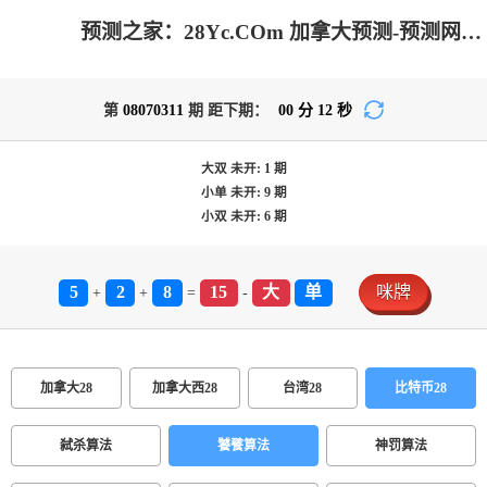
预测之家：28Yc.COm 加拿大预测-预测网|加拿大28在线预测网|加拿大pc在线|PC结果在线咪牌_专注研究历史结果_加拿大PC预测_数据!
第
08070311
期 距下期：
00
分
12
秒
大双
未开:
1
期
小单
未开:
9
期
小双
未开:
6
期
5
2
8
15
大
单
咪牌
+
+
=
-
加拿大28
加拿大西28
台湾28
比特币28
弑杀算法
饕餮算法
神罚算法