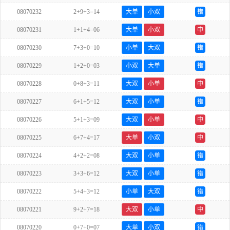
08070232
2+9+3=14
大单
小双
错
08070231
1+1+4=06
大单
小双
中
08070230
7+3+0=10
小单
大双
错
08070229
1+2+0=03
小双
大单
错
08070228
0+8+3=11
大双
小单
中
08070227
6+1+5=12
大双
小单
错
08070226
5+1+3=09
大双
小单
中
08070225
6+7+4=17
大单
小双
中
08070224
4+2+2=08
大双
小单
错
08070223
3+3+6=12
大双
小单
错
08070222
5+4+3=12
小单
大双
错
08070221
9+2+7=18
大双
小单
中
08070220
0+7+0=07
大单
小双
错