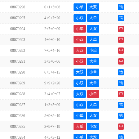
08070296
0+1+5=06
小单
大双
错
08070295
4+9+7=20
小双
大单
错
08070294
2+7+0=09
小单
大双
中
08070293
4+6+0=10
小双
大单
中
08070292
7+5+4=16
大双
小单
中
08070291
3+3+0=06
小双
大单
中
08070290
6+5+4=15
大双
小单
错
08070289
9+9+2=20
小双
大单
错
08070288
3+4+0=07
大双
小单
中
08070287
1+3+5=09
小双
大单
错
08070286
5+9+5=19
小单
大双
错
08070285
3+9+7=19
大单
小双
中
08070284
4+5+3=12
小单
大双
错