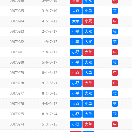
08070286
5+9+5=19
大单
小双
中
08070285
3+9+7=19
大双
小单
错
08070284
4+5+3=12
大单
小双
中
08070283
2+7+8=17
小单
大双
错
08070282
1+9+7=17
小单
大双
错
08070281
7+8+2=17
小双
大单
中
08070280
5+6+6=17
小单
大双
错
08070279
8+1+3=12
小双
大单
中
08070278
9+7+5=21
小双
大单
中
08070277
8+1+6=15
小单
大双
错
08070276
4+8+5=17
大双
小单
错
08070275
8+9+7=24
小双
大单
错
08070274
5+3+7=15
小双
大单
中