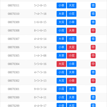
08070311
5+2+8=15
小单
大双
错
08070310
7+4+7=18
大单
小双
错
08070309
1+6+8=15
大双
小单
错
08070308
8+1+6=15
小双
大单
中
08070307
4+4+6=14
大单
小双
错
08070306
5+6+3=14
小单
大双
中
08070305
1+4+3=08
大单
小双
中
08070304
5+5+6=16
大双
小单
中
08070303
4+7+5=16
小双
大单
错
08070302
5+5+3=13
大双
小单
中
08070301
9+0+5=14
小双
大单
错
08070300
0+7+4=11
小双
大单
错
08070299
4+4+9=17
小单
大双
错