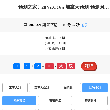
预测之家：28Yc.COm 加拿大预测-预测网|加拿大28在线预测网|加拿大pc在线|PC结果在线咪牌_专注研究历史结果_加拿大PC预测_数据!
第
08070326
期 距下期：
00
分
25
秒
大单
未开:
2
期
小单
未开:
11
期
小双
未开:
3
期
9
9
2
20
大
双
咪牌
+
+
=
-
加拿大28
加拿大西28
台湾28
比特币28
弑杀算法
饕餮算法
神罚算法