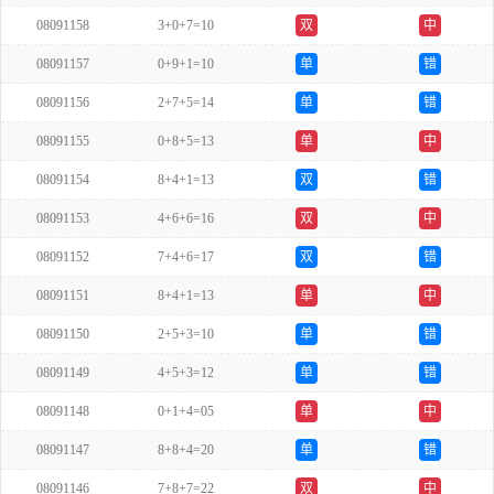
08091158
3+0+7=10
双
中
08091157
0+9+1=10
单
错
08091156
2+7+5=14
单
错
08091155
0+8+5=13
单
中
08091154
8+4+1=13
双
错
08091153
4+6+6=16
双
中
08091152
7+4+6=17
双
错
08091151
8+4+1=13
单
中
08091150
2+5+3=10
单
错
08091149
4+5+3=12
单
错
08091148
0+1+4=05
单
中
08091147
8+8+4=20
单
错
08091146
7+8+7=22
双
中