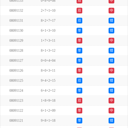
08091133
0+8+0=08
双
中
08091132
2+7+1=10
双
中
08091131
8+2+7=17
双
错
08091130
6+1+3=10
单
错
08091129
1+7+3=11
单
中
08091128
8+1+3=12
单
错
08091127
0+0+4=04
单
错
08091126
8+0+3=11
单
中
08091125
9+4+2=15
双
错
08091124
6+4+2=12
单
错
08091123
1+8+9=18
双
中
08091122
6+1+2=09
单
中
08091121
9+8+1=18
单
错