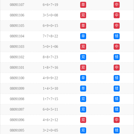
08091107
6+6+7=19
单
中
08091106
3+5+0=08
双
中
08091105
6+9+0=15
单
中
08091104
7+7+8=22
单
错
08091103
5+0+1=06
双
中
08091102
8+8+7=23
双
错
08091101
1+8+7=16
双
中
08091100
4+9+9=22
单
错
08091099
1+4+5=10
单
错
08091098
1+7+7=15
双
错
08091097
6+0+5=11
双
错
08091096
4+6+2=12
双
中
08091095
3+2+0=05
双
错