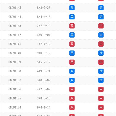
08091145
8+8+7=23
双
错
08091144
8+4+4=16
单
错
08091143
2+7+3=12
双
中
08091142
4+0+0=04
单
错
08091141
1+7+4=12
双
中
08091140
9+0+3=12
单
错
08091139
5+5+7=17
单
中
08091138
4+9+8=21
双
错
08091137
3+0+6=09
双
错
08091136
4+2+3=09
单
中
08091135
7+8+3=18
双
中
08091134
9+4+1=14
双
中