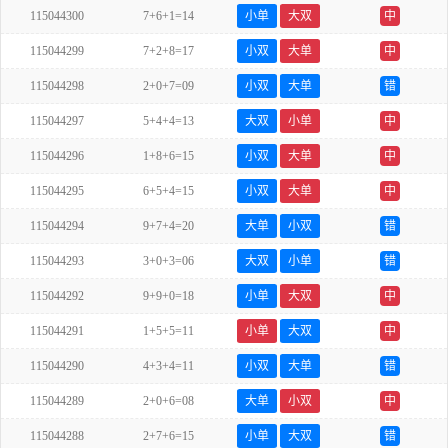
115044300
7+6+1=14
小单
大双
中
115044299
7+2+8=17
小双
大单
中
115044298
2+0+7=09
小双
大单
错
115044297
5+4+4=13
大双
小单
中
115044296
1+8+6=15
小双
大单
中
115044295
6+5+4=15
小双
大单
中
115044294
9+7+4=20
大单
小双
错
115044293
3+0+3=06
大双
小单
错
115044292
9+9+0=18
小单
大双
中
115044291
1+5+5=11
小单
大双
中
115044290
4+3+4=11
小双
大单
错
115044289
2+0+6=08
大单
小双
中
115044288
2+7+6=15
小单
大双
错