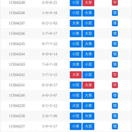
115044249
4+9+8=21
小双
大单
中
115044248
1+8+9=18
小双
大单
错
115044247
0+2+1=03
大单
小双
错
115044246
1+7+9=17
小单
大双
错
115044245
8+7+7=22
小双
大单
错
115044244
8+0+6=14
小双
大单
错
115044243
7+4+7=18
大单
小双
错
115044242
5+7+3=15
大单
小双
中
115044241
6+3+8=17
小双
大单
中
115044240
4+0+3=07
小双
大单
错
115044239
6+1+5=12
大双
小单
错
115044238
2+0+7=09
小双
大单
错
115044237
5+9+3=17
小单
大双
错