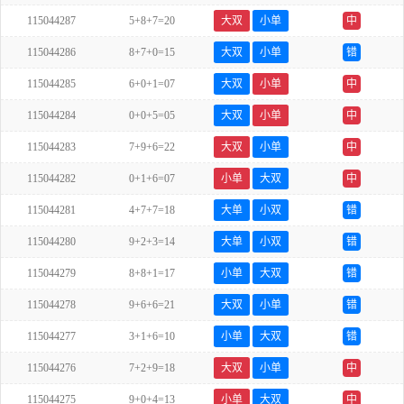
115044287
5+8+7=20
大双
小单
中
115044286
8+7+0=15
大双
小单
错
115044285
6+0+1=07
大双
小单
中
115044284
0+0+5=05
大双
小单
中
115044283
7+9+6=22
大双
小单
中
115044282
0+1+6=07
小单
大双
中
115044281
4+7+7=18
大单
小双
错
115044280
9+2+3=14
大单
小双
错
115044279
8+8+1=17
小单
大双
错
115044278
9+6+6=21
大双
小单
错
115044277
3+1+6=10
小单
大双
错
115044276
7+2+9=18
大双
小单
中
115044275
9+0+4=13
小单
大双
中