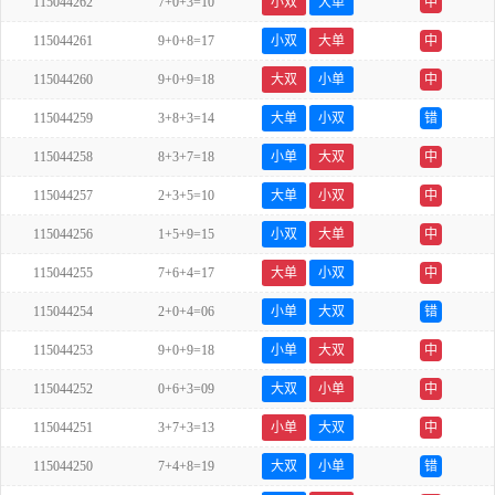
115044262
7+0+3=10
小双
大单
中
115044261
9+0+8=17
小双
大单
中
115044260
9+0+9=18
大双
小单
中
115044259
3+8+3=14
大单
小双
错
115044258
8+3+7=18
小单
大双
中
115044257
2+3+5=10
大单
小双
中
115044256
1+5+9=15
小双
大单
中
115044255
7+6+4=17
大单
小双
中
115044254
2+0+4=06
小单
大双
错
115044253
9+0+9=18
小单
大双
中
115044252
0+6+3=09
大双
小单
中
115044251
3+7+3=13
小单
大双
中
115044250
7+4+8=19
大双
小单
错