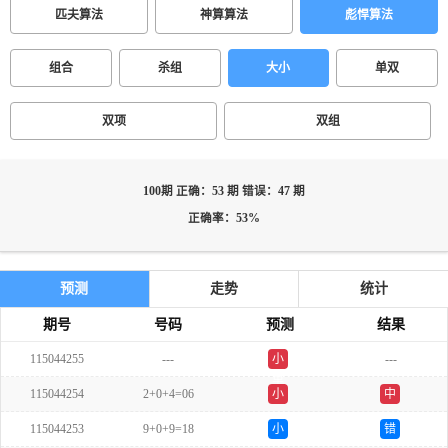
匹夫算法
神算算法
彪悍算法
组合
杀组
大小
单双
双项
双组
100期 正确：53 期 错误：47 期
正确率：53%
预测
走势
统计
期号
号码
预测
结果
115044255
---
小
---
单
115044254
2+0+4=06
小
中
115044253
9+0+9=18
小
错