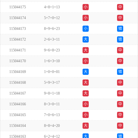
115044175
4+8+1=13
小
中
115044174
5+7+0=12
小
中
115044173
8+9+6=23
小
错
115044172
2+6+3=11
大
错
115044171
9+6+8=23
大
中
115044170
1+6+3=10
小
中
115044169
1+0+0=01
大
错
115044168
5+9+3=17
大
中
115044167
9+8+1=18
大
中
115044166
8+3+0=11
小
中
115044165
7+0+6=13
小
中
115044164
8+8+4=20
大
中
115044163
6+2+4=12
大
错