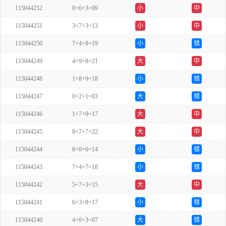
115044252
0+6+3=09
小
中
115044251
3+7+3=13
小
中
115044250
7+4+8=19
小
错
115044249
4+9+8=21
大
中
115044248
1+8+9=18
小
错
115044247
0+2+1=03
大
错
115044246
1+7+9=17
大
中
115044245
8+7+7=22
大
中
115044244
8+0+6=14
小
错
115044243
7+4+7=18
小
错
115044242
5+7+3=15
大
中
115044241
6+3+8=17
小
错
115044240
4+0+3=07
大
错