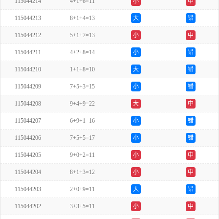
115044214
4+1+6=11
小
中
115044213
8+1+4=13
大
错
115044212
5+1+7=13
小
中
115044211
4+2+8=14
小
错
115044210
1+1+8=10
大
错
115044209
7+5+3=15
小
错
115044208
9+4+9=22
大
中
115044207
6+9+1=16
小
错
115044206
7+5+5=17
小
错
115044205
9+0+2=11
小
中
115044204
8+1+3=12
小
中
115044203
2+0+9=11
大
错
115044202
3+3+5=11
小
中