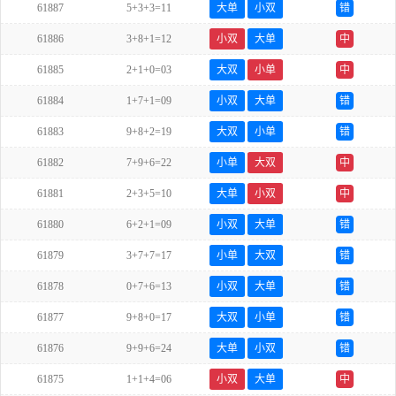
61887
5+3+3=11
大单
小双
错
61886
3+8+1=12
小双
大单
中
61885
2+1+0=03
大双
小单
中
61884
1+7+1=09
小双
大单
错
61883
9+8+2=19
大双
小单
错
61882
7+9+6=22
小单
大双
中
61881
2+3+5=10
大单
小双
中
61880
6+2+1=09
小双
大单
错
61879
3+7+7=17
小单
大双
错
61878
0+7+6=13
小双
大单
错
61877
9+8+0=17
大双
小单
错
61876
9+9+6=24
大单
小双
错
61875
1+1+4=06
小双
大单
中