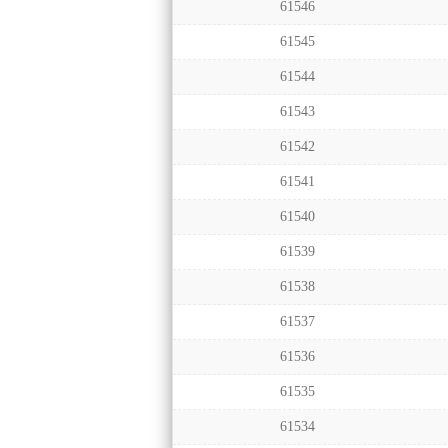
61546
61545
61544
61543
61542
61541
61540
61539
61538
61537
61536
61535
61534