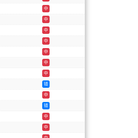
中
中
中
中
中
中
中
错
中
错
中
中
中