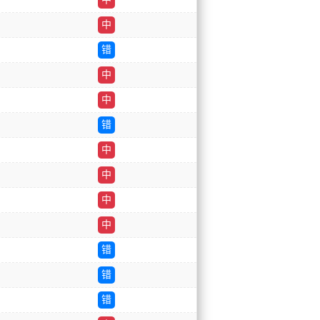
中
错
中
中
错
中
中
中
中
错
错
错