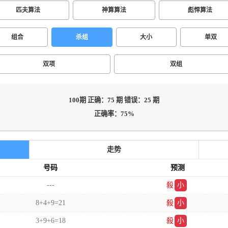
匹夫算法
神算算法
彪悍算法
组合
杀组
大小
单双
双项
双组
100期 正确：75 期 错误：25 期
正确率：75%
走势
号码
预测
---
殺
小
双
8+4+9=21
殺
小
双
3+9+6=18
殺
小