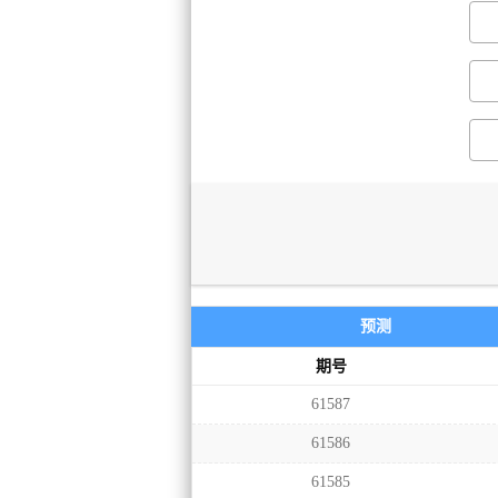
预测
期号
61587
61586
61585