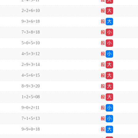
双
2+2+6=10
殺
大
单
9+3+6=18
殺
大
双
7+3+8=18
殺
小
单
5+0+5=10
殺
小
单
4+5+3=12
殺
小
双
2+9+3=14
殺
大
单
4+5+6=15
殺
大
双
8+9+3=20
殺
大
单
1+2+5=08
殺
大
单
9+0+2=11
殺
小
单
7+1+5=13
殺
小
单
9+9+0=18
殺
大
双