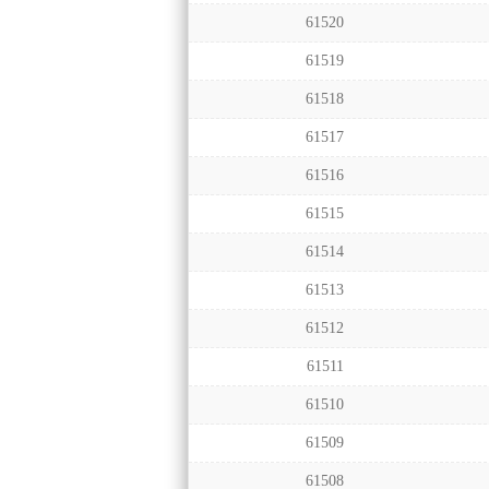
61520
61519
61518
61517
61516
61515
61514
61513
61512
61511
61510
61509
61508