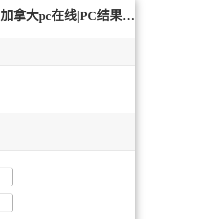
预测之家：28Yc.COm 加拿大预测-预测网|加拿大28在线预测网|加拿大pc在线|PC结果在线咪牌_专注研究历史结果_加拿大PC预测_数据!