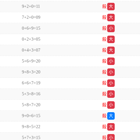
单
9+2+0=11
殺
大
单
7+2+0=09
殺
大
双
0+6+9=15
殺
小
单
0+2+3=05
殺
大
单
0+4+3=07
殺
大
单
5+6+9=20
殺
小
单
9+8+3=20
殺
小
单
6+6+7=19
殺
小
双
5+3+8=16
殺
小
单
5+8+7=20
殺
小
单
9+0+6=15
殺
大
单
9+8+5=22
殺
大
单
5+7+3=15
殺
小