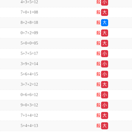
4+3+5=12
殺
小
单
7+0+1=08
殺
大
双
8+2+8=18
殺
大
双
0+7+2=09
殺
大
单
5+0+0=05
殺
大
双
5+7+5=17
殺
小
双
3+9+2=14
殺
小
单
5+6+4=15
殺
小
双
3+7+2=12
殺
大
单
0+6+6=12
殺
小
单
9+0+3=12
殺
小
单
7+1+4=12
殺
大
双
5+4+4=13
殺
大