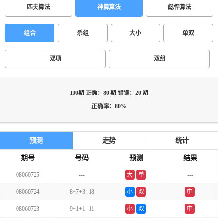
匹夫算法
神算算法
彪悍算法
组合
杀组
大小
单双
双项
双组
100期 正确：80 期 错误：20 期
正确率：80%
预测
走势
统计
期号
号码
预测
结果
08060725
---
大
单
---
08060724
8+7+3=18
小
双
中
08060723
9+1+1=11
小
双
中