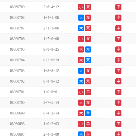
08060709
2+6+4=12
小
双
中
08060708
1+4+1=06
大
双
中
08060707
2+1+3=06
大
双
中
08060706
1+7+0=08
小
双
中
08060705
9+8+8=25
大
双
中
08060704
8+2+9=19
大
双
中
08060703
1+3+8=12
大
双
中
08060702
0+4+8=12
大
双
中
08060701
1+0+0=01
小
单
中
08060700
2+7+5=14
大
双
中
08060699
8+4+2=14
大
单
中
08060698
1+0+2=03
小
单
中
08060697
2+4+3=09
大
单
中