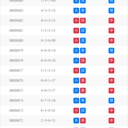
08060684
1+1+7=09
大
双
错
08060683
4+3+5=12
大
单
错
08060682
4+5+3=12
小
双
中
08060681
1+5+5=11
小
双
中
08060680
6+3+0=09
小
双
中
08060679
6+8+0=14
小
单
错
08060678
6+9+9=24
小
双
中
08060677
5+1+5=11
小
双
中
08060676
8+8+1=17
小
单
中
08060675
4+8+5=17
小
单
中
08060674
6+7+5=18
小
单
错
08060673
0+1+0=01
小
双
中
08060672
2+3+6=11
大
单
中