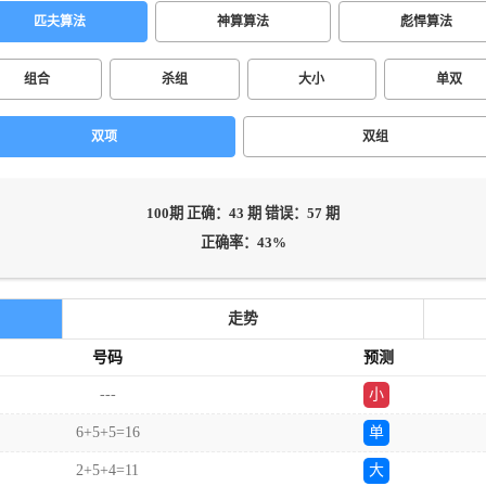
匹夫算法
神算算法
彪悍算法
组合
杀组
大小
单双
双项
双组
100期 正确：43 期 错误：57 期
正确率：43%
走势
号码
预测
---
小
6+5+5=16
单
2+5+4=11
大