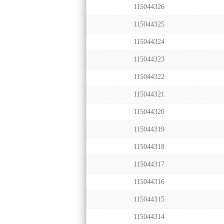
115044326
115044325
115044324
115044323
115044322
115044321
115044320
115044319
115044318
115044317
115044316
115044315
115044314