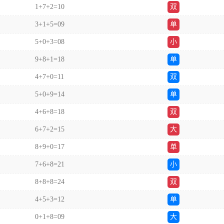
1+7+2=10
双
3+1+5=09
单
5+0+3=08
小
9+8+1=18
单
4+7+0=11
双
5+0+9=14
单
4+6+8=18
双
6+7+2=15
大
8+9+0=17
单
7+6+8=21
小
8+8+8=24
双
4+5+3=12
单
0+1+8=09
大