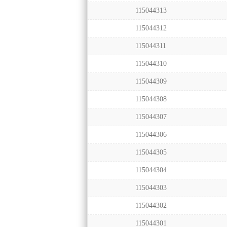
115044313
115044312
115044311
115044310
115044309
115044308
115044307
115044306
115044305
115044304
115044303
115044302
115044301