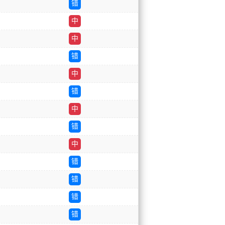
错
中
中
错
中
错
中
错
中
错
错
错
错