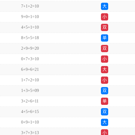
7+1+2=10
大
9+0+1=10
小
4+5+1=10
双
8+5+5=18
单
2+9+9=20
双
0+7+3=10
小
6+9+6=21
大
1+7+2=10
小
1+3+5=09
双
3+2+6=11
单
4+5+6=15
双
0+9+1=10
大
3+7+3=13
小