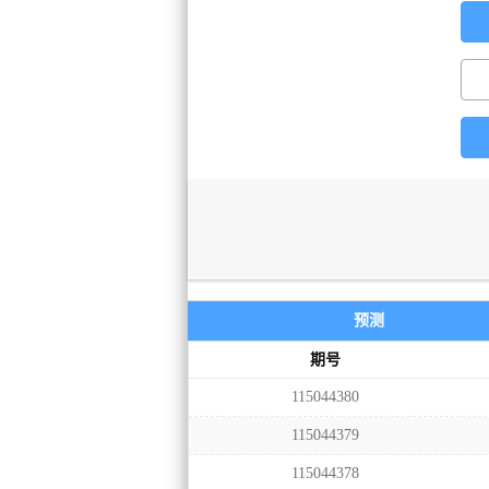
预测
期号
115044380
115044379
115044378