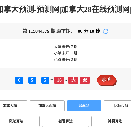
第
115044379
期 距下期：
00
分
10
秒
大单
未开:
7
期
小单
未开:
1
期
小双
未开:
2
期
6
+
5
+
5
=
16
-
大
双
咪牌
加拿大28
加拿大西28
台湾28
比特币28
弑杀算法
饕餮算法
神罚算法