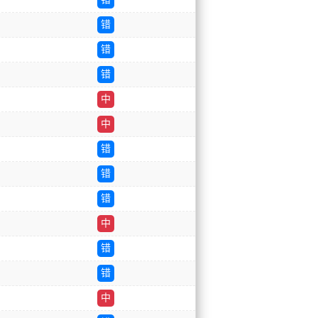
错
错
错
中
中
错
错
错
中
错
错
中