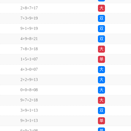
2+8+7=17
大
7+3+9=19
双
9+1+9=19
双
4+9+8=21
双
7+8+3=18
大
1+5+1=07
单
4+3+0=07
大
2+2+9=13
大
0+0+8=08
大
9+7+2=18
大
3+9+1=13
双
9+3+1=13
单
6+0+2=08
单