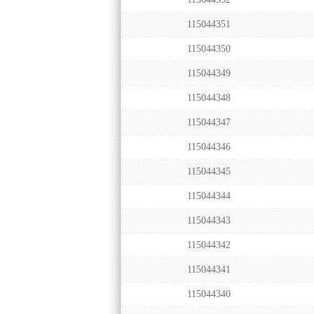
115044351
115044350
115044349
115044348
115044347
115044346
115044345
115044344
115044343
115044342
115044341
115044340