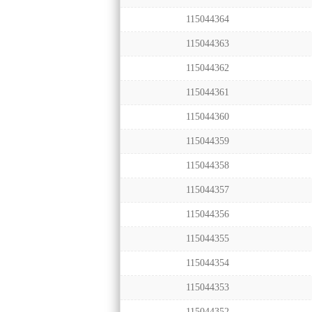
115044364
115044363
115044362
115044361
115044360
115044359
115044358
115044357
115044356
115044355
115044354
115044353
115044352