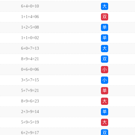
6+4+0=10
大
1+1+4=06
双
1+2+5=08
单
1+1+0=02
单
6+0+7=13
大
8+9+4=21
双
0+6+0=06
小
3+5+7=15
小
5+7+9=21
单
8+9+6=23
大
2+3+9=14
单
5+9+5=19
大
6+2+9=17
双